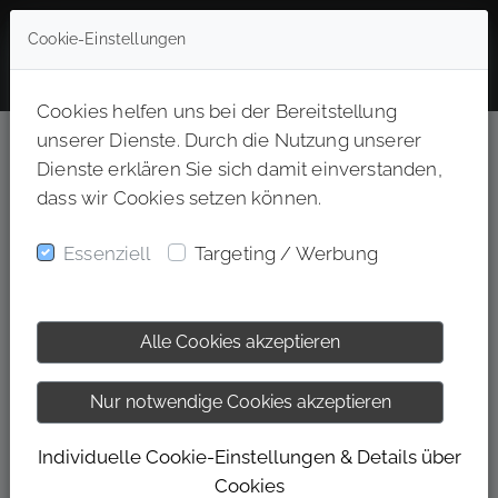
Cookie-Einstellungen
Cookies helfen uns bei der Bereitstellung
Ausbildung Sport- und Gesundheitstrainer/-in
unserer Dienste. Durch die Nutzung unserer
(IST) (m/w/d)- 49593
Dienste erklären Sie sich damit einverstanden,
dass wir Cookies setzen können.
Ankumer Straße 2a, 49593 Bersenbrück,
Niedersachsen
Essenziell
Targeting / Werbung
Vollzeit
Bester Ausbildungsbetrieb: Platz 1 in
Alle Cookies akzeptieren
Deutschland 2023, 2025 und 2026
Top Arbeitsgeber Mittelstand: 2020 - 2025,
Nur notwendige Cookies akzeptieren
FOCUS
Top Company kununu 2022 - 2025 (Top 5% der
Individuelle Cookie-Einstellungen & Details über
Unternehmen)
Cookies