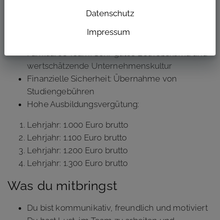
Branchensieger Top Karrierechancen 2025
Datenschutz
Zukunftsperspektive: Garantierte Übernahme
nach der Ausbildung und Aufstiegschancen bis
Impressum
zur Studioleitung
Familiäres Team: Sehr gutes Betriebsklima und
wertschätzende Unternehmenskultur
Finanzielle Sicherheit: Übernahme von
Studiengebühren
Hohe Ausbildungsvergütung:
Lehrjahr: 1.000 Euro brutto
Lehrjahr: 1.100 Euro brutto
Lehrjahr: 1.200 Euro brutto
Lehrjahr: 1.300 Euro brutto
Was du mitbringst
Du bist kommunikativ, freundlich und motiviert