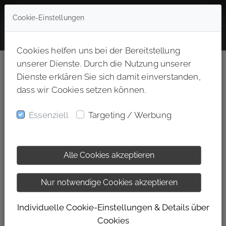
Cookie-Einstellungen
Cookies helfen uns bei der Bereitstellung
Duales Studium Bachelor of Arts
unserer Dienste. Durch die Nutzung unserer
Ernährungsberatung (m/w/d)- 49757
Dienste erklären Sie sich damit einverstanden,
dass wir Cookies setzen können.
Kellerstraße 2, 49757 Werlte, Niedersachsen
Vollzeit
Essenziell
Targeting / Werbung
STARTE DEIN DUALES
Alle Cookies akzeptieren
STUDIUM – BEI EINEM DER
BESTEN ARBEITGEBER
Nur notwendige Cookies akzeptieren
DEUTSCHLANDS!
Individuelle Cookie-Einstellungen & Details über
Dual studieren. Fitness leben. Karriere starten.
Cookies