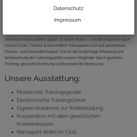
Bei uns wirst du nicht nur ausgebildet – du wirst ernst genommen,
gefördert und Teil eines Teams, das gemeinsam stark ist.
Datenschutz
Klingt gut? Dann lies weiter.
Impressum
Über uns
„Hier macht Gesundheit Spaß!“ ist unser Motto – und das leben wir auch.
Unsere Clubs „Fitness & Gesundheit“ fokussieren sich auf präventiven
Fitness- und Gesundheitssport. Ziel ist die langfristige Erhaltung und
Verbesserung der Lebensqualität unserer Mitglieder durch gezieltes
Training, gesunde Ernährung und kompetente Betreuung.
Unsere Ausstattung:
Modernste Trainingsgeräte
Elektronische Trainingszirkel
Eigene Akademie zur Weiterbildung
Kooperation mit allen gesetzlichen
Krankenkassen
Rehasport direkt im Club