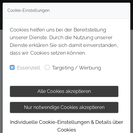
Cookie-Einstellungen
Cookies helfen uns bei der Bereitstellung
Duales Studium Bachelor of Arts
unserer Dienste. Durch die Nutzung unserer
Fitnessökonomie (m/w/d)- 49624
Dienste erklären Sie sich damit einverstanden,
dass wir Cookies setzen können.
Bremer Straße 2-4, 49624 Löningen,
Niedersachsen
Essenziell
Targeting / Werbung
Vollzeit
STARTE DEIN DUALES
Alle Cookies akzeptieren
STUDIUM – BEI EINEM DER
Nur notwendige Cookies akzeptieren
BESTEN ARBEITGEBER
DEUTSCHLANDS!
Individuelle Cookie-Einstellungen & Details über
Cookies
Dual studieren. Fitness leben. Karriere starten.