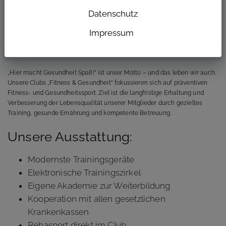
Bei uns wirst du nicht nur ausgebildet – du wirst ernst genommen,
Datenschutz
gefördert und Teil eines Teams, das gemeinsam stark ist.
Klingt gut? Dann lies weiter.
Impressum
Über uns
„Hier macht Gesundheit Spaß!“ ist unser Motto – und das leben wir auch.
Unsere Clubs „Fitness & Gesundheit“ fokussieren sich auf präventiven
Fitness- und Gesundheitssport. Ziel ist die langfristige Erhaltung und
Verbesserung der Lebensqualität unserer Mitglieder durch gezieltes
Training, gesunde Ernährung und kompetente Betreuung.
Unsere Ausstattung:
Modernste Trainingsgeräte
Elektronische Trainingszirkel
Eigene Akademie zur Weiterbildung
Kooperation mit allen gesetzlichen
Krankenkassen
Rehasport direkt im Club